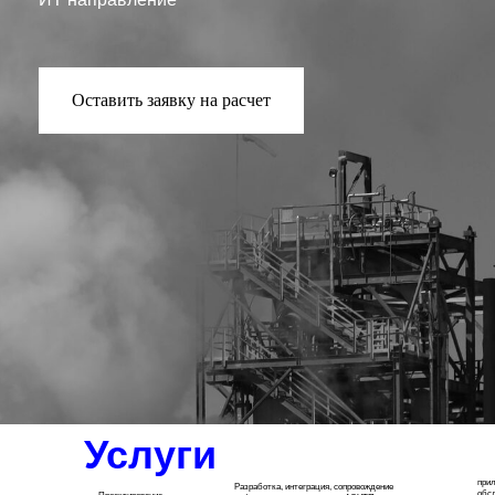
Оставить заявку на расчет
Услуги
прил
Разработка, интеграция, сопровождение
обс