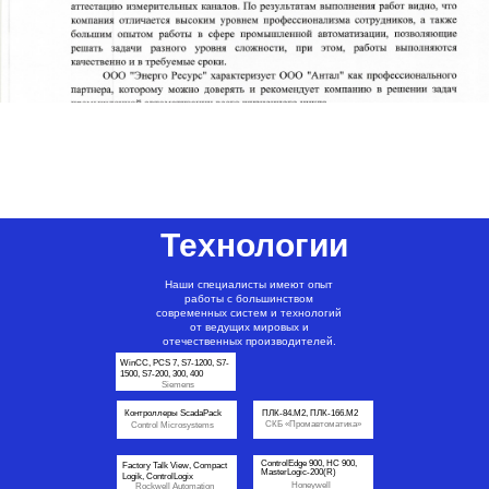
Технологии
Наши специалисты имеют опыт
работы с большинством
современных систем и технологий
от ведущих мировых и
отечественных производителей.
WinCC, PCS 7, S7-1200, S7-
1500, S7-200, 300, 400
Siemens
Контроллеры ScadaPack
ПЛК-84.М2, ПЛК-166.М2
СКБ «Промавтоматика»
Control Microsystems
ControlEdge 900, HC 900,
Factory Talk View, Compact
MasterLogic-200(R)
Logik, ControlLogix
Honeywell
Rockwell Automation