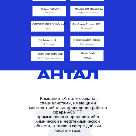
МКLogic-500, MKLogic 200
Floboss S600\600+
Emerson
Нефтеавтоматика
Automation studio, APROL, X 20
PlantCruise, Experion PKS
Honeywell
B&R
In Touch, System Platform
ПК Телескоп+4
НПФ Прорыв
Wonderware
Master Scada
OMNI 6000, OMNI 7000
ИнСАТ
OMNI Flow Computers
Компания «Антал» создана
специалистами, имеющими
многолетний опыт проведения работ в
сфере АСУ ТП
промышленных предприятий в
химической и нефтехимической
области, а также в сфере добычи
нефти и газа.